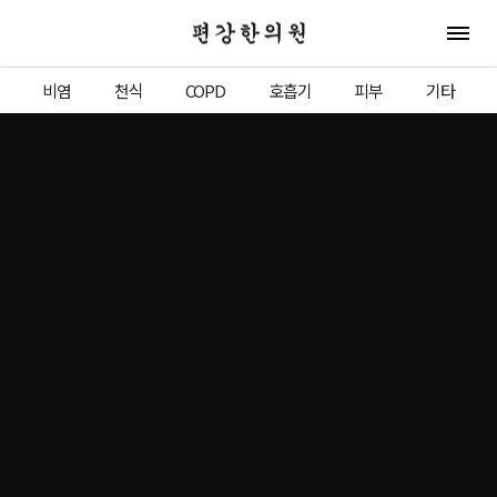
편강한의원
전체 
비염
천식
COPD
호흡기
피부
기타