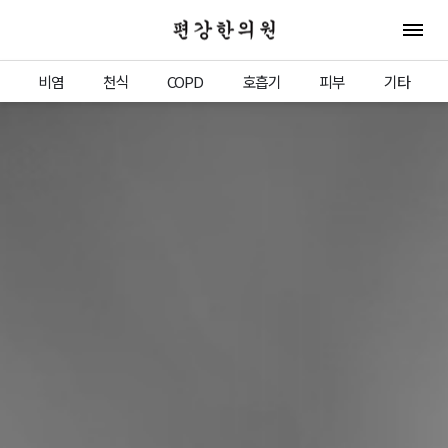
편강한의원
전체 
비염
천식
COPD
호흡기
피부
기타