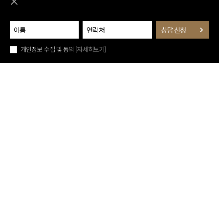
퀵메뉴 닫기
개인정보 수집 및 동의
[자세히보기]
아래로 스크롤
퀵메뉴 닫기
편강(扁康) 스테디셀러
진료예약
치료후기
지점안내
카카오톡