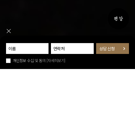
퀵메뉴 
퀵메뉴 닫기
개인정보 수집 및 동의
[자세히보기]
아래로 스크롤
퀵메뉴 닫기
진료예약
대표원장 인사말
청폐치료 원리로
치료후기
건강한 삶을 누리세요