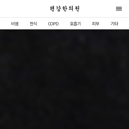
편강한의원
전체 
비염
천식
COPD
호흡기
피부
기타