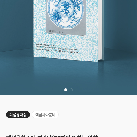
폐섬유화증
객담과다분비