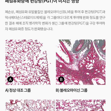
폐섬유화증에 편강탕(PGT)이 미치는 영향
폐손상, 폐섬유화 유발물질인 블레오마이신(BLM)을 투여 후 편강탕(PGT)과
덱사메타손(스테로이드제제)을 각 그룹마다 다르게 투여해 완화 정도를 연구
한 결과 폐에 조직 병리학적 변화가 생긴 그룹에 편강탕(PGT)을 구강 투여하
자 폐섬유화증 정도가 완화됐습니다.