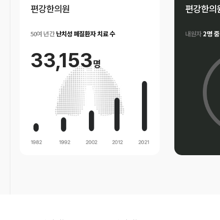
편강한의원
편강한의
50여 년간
난치성 폐질환자 치료 수
내원자
2명 중
33,153
명