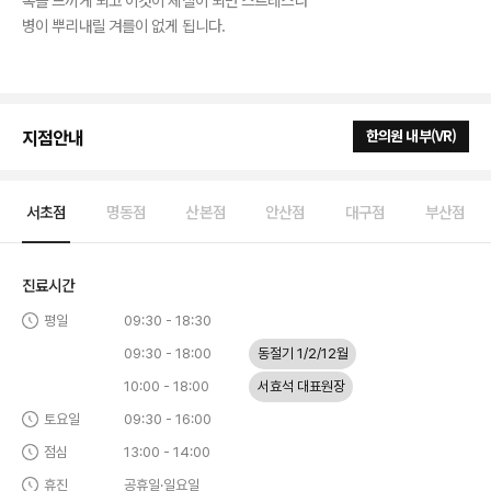
병이 뿌리내릴 겨를이 없게 됩니다.
지점안내
한의원 내부(VR)
서초점
명동점
산본점
안산점
대구점
부산점
진료시간
평일
09:30 - 18:30
09:30 - 18:00
동절기 1/2/12월
10:00 - 18:00
서효석 대표원장
토요일
09:30 - 16:00
점심
13:00 - 14:00
휴진
공휴일·일요일