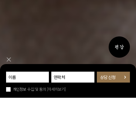
퀵메뉴 
퀵메뉴 닫기
개인정보 수집 및 동의
[자세히보기]
아래로 스크롤
중증 폐질환
기관지염
폐섬유화
퀵메뉴 닫기
축농증
후비루증후군
편도선염
진료예약
폐렴