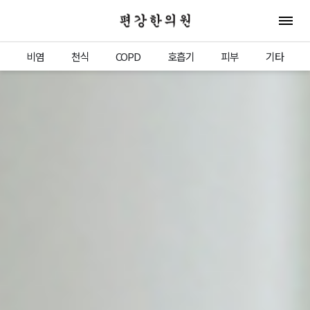
편강한의원
전체 
비염
천식
COPD
호흡기
피부
기타