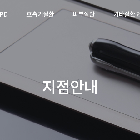
PD
호흡기질환
피부질환
기타질환
지점안내