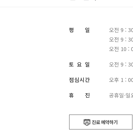
평
일
오전 9 : 30
오전 9 : 3
오전 10 :
토
요
일
오전 9 : 30
점
심
시
간
오후 1 : 00
휴
진
공휴일·일
진료 예약하기