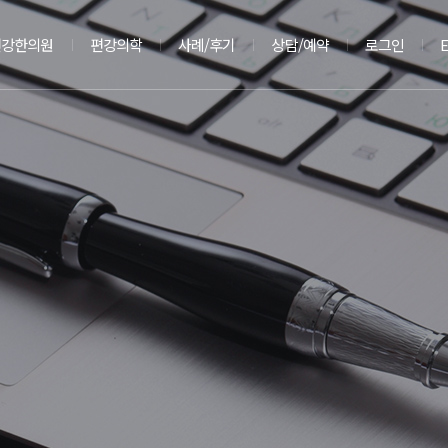
편강한의원
편강의학
사례/후기
상담/예약
로그인
E