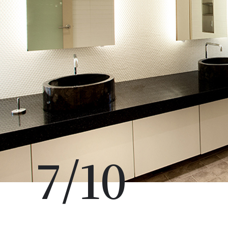
7
/
10