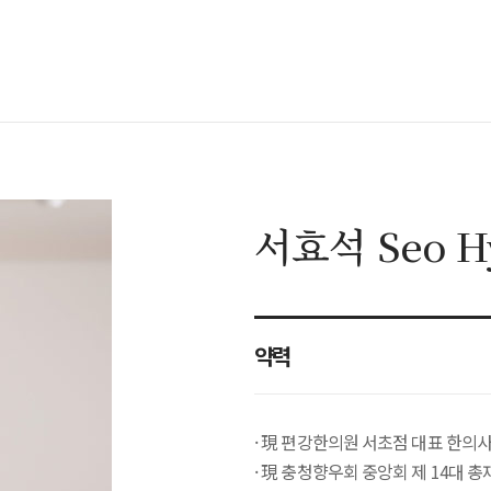
서효석 Seo Hy
약력
· 現 편강한의원 서초점 대표 한의
· 現 충청향우회 중앙회 제 14대 총