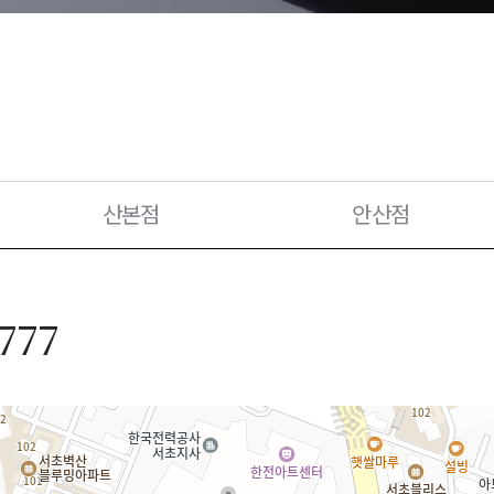
산본점
안산점
777