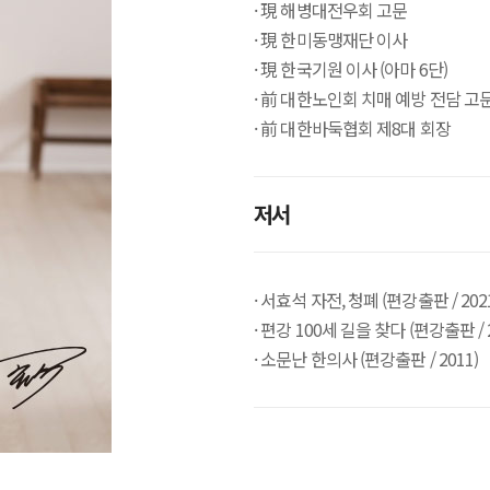
· 現 해병대전우회 고문
· 現 한미동맹재단 이사
· 現 한국기원 이사 (아마 6단)
· 前 대한노인회 치매 예방 전담 고
· 前 대한바둑협회 제8대 회장
저서
· 서효석 자전, 청폐 (편강출판 / 202
· 편강 100세 길을 찾다 (편강출판 / 2
· 소문난 한의사 (편강출판 / 2011)