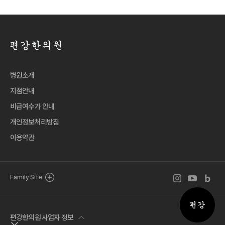
병원소개
지점안내
비급여수가 안내
개인정보처리방침
이용약관
인스타그램 바로
유튜브 바로
블로그 
Family Site
퀵메뉴 
편강한의원 사업자 정보
퀵메뉴 닫기