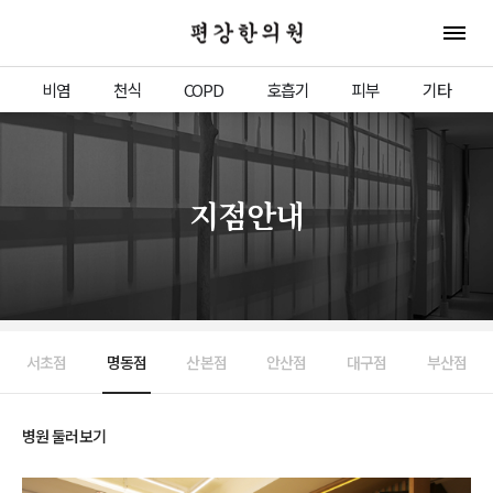
편강한의원
전체 
비염
천식
COPD
호흡기
피부
기타
지점안내
서초점
명동점
산본점
안산점
대구점
부산점
병원 둘러보기