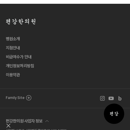
병원소개
지점안내
비급여수가 안내
개인정보처리방침
이용약관
인스타그램 바로
유튜브 바로
블로그 
Family Site
퀵메뉴 
편강한의원 사업자 정보
퀵메뉴 닫기