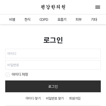
편강한의원
전체 
비염
천식
COPD
호흡기
피부
기타
로그인
아이디 저장
아이디 찾기
비밀번호 찾기
회원가입