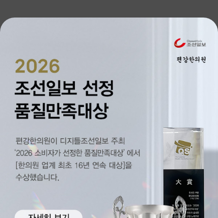
병원소개
지점안내
비급여수가 안내
개인정보처리방침
이용약관
인스타그램 바로
유튜브 바로
블로그 
Family Site