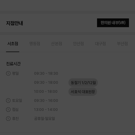
지점안내
한의원 내부(VR)
서초점
명동점
산본점
안산점
대구점
부산점
진료시간
평일
09:30 - 18:30
09:30 - 18:00
동절기 1/2/12월
10:00 - 18:00
서효석 대표원장
토요일
09:30 - 16:00
점심
13:00 - 14:00
휴진
공휴일·일요일