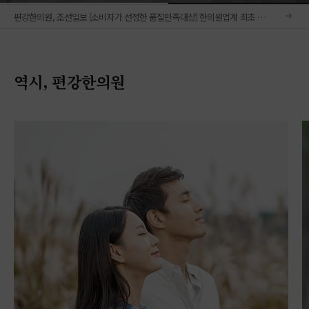
공지사
편강한의원, 조선일보 [소비자가 선정한 품질만족대상] 한의원업계 최초 16년 연속 대상
'2026 춘계학술대회'서 편강탕의 폐섬유증 연구 결과 발표
역시, 편강한의원
편강한의원, 브라질 상파울루서 '룰라배 바둑대회' 개최
국가건강검진 폐기능검사 결과 해석 안내
서효석 대표원장, 국제 의학저널 공동저자 참여 요청 받아