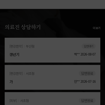
의료진 상담하기
더 보기
[편강한약]
부산점
답변대기
갱년기
백**
2026-08-07
답변완료
[편강한약]
서초점
가
안**
2026-07-16
답변완료
[피부]
서초점