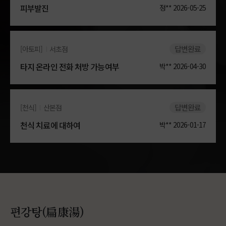
피부발진
정**
2026-05-25
답변완료
[아토피]
서초점
타지 온라인 전화 처방 가능여부
박**
2026-04-30
답변완료
[천식]
산본점
천식 치료에 대하여
박**
2026-01-17
편강탕(扁康湯)