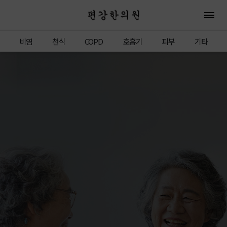
편강한의원
전체 
비염
천식
COPD
호흡기
피부
기타