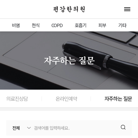
편강한의원
전체 
비염
천식
COPD
호흡기
피부
기타
자주하는 질문
의료진상담
온라인예약
자주하는 질문