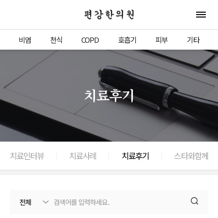
편강한의원
전체 
비염
천식
COPD
호흡기
피부
기타
치료후기
치료인터뷰
치료사례
치료후기
스타와함께