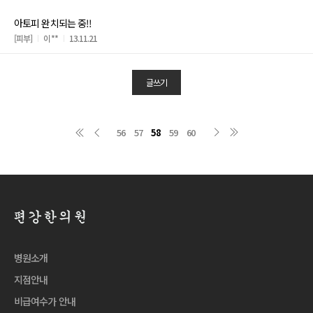
아토피 완치되는 중!!
[피부]
이**
13.11.21
글쓰기
56
57
58
59
60
병원소개
지점안내
비급여수가 안내