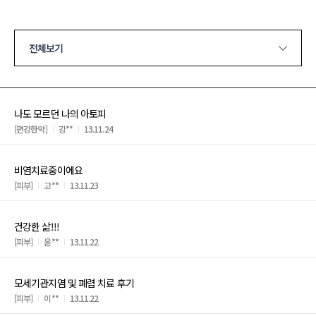
전체보기
나도 모르던 나의 아토피
[편강한약]
강**
13.11.24
비염치료중이에요
[피부]
고**
13.11.23
건강한 삶!!!
[피부]
윤**
13.11.22
모세기관지염 및 폐렴 치료 후기
[피부]
이**
13.11.22