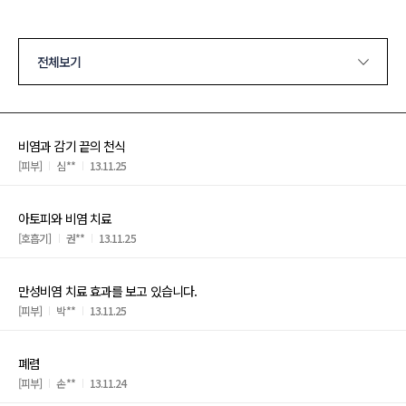
전체보기
비염과 감기 끝의 천식
[피부]
심**
13.11.25
아토피와 비염 치료
[호흡기]
권**
13.11.25
만성비염 치료 효과를 보고 있습니다.
[피부]
박**
13.11.25
폐렴
[피부]
손**
13.11.24