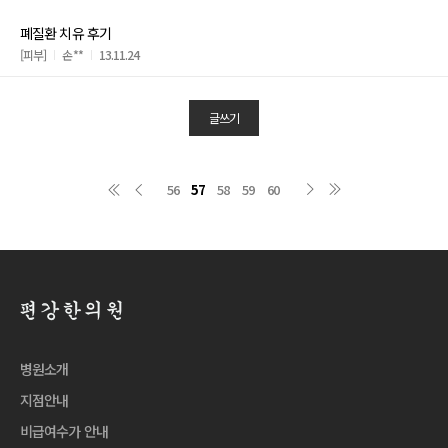
폐질환 치유 후기
[피부]
손**
13.11.24
글쓰기
56
57
58
59
60
병원소개
지점안내
비급여수가 안내