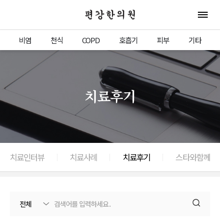
편강한의원
전체 
비염
천식
COPD
호흡기
피부
기타
치료후기
치료인터뷰
치료사례
치료후기
스타와함께