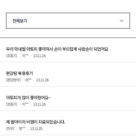
전체보기
우리 막내딸 아토피 좋아져서 손이 부드럽게 사람손이 되었어요
[호흡기]
이**
13.11.26
편강탕 복용후기
[편강한약]
어**
13.11.26
아토피가 많이 좋아졌어요~
[호흡기]
이**
13.11.26
제 딸아이의 비염이 치료되었습니다.
[피부]
정**
13.11.25