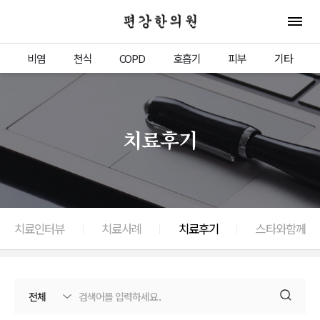
편강한의원
전체 
비염
천식
COPD
호흡기
피부
기타
치료후기
치료인터뷰
치료사례
치료후기
스타와함께