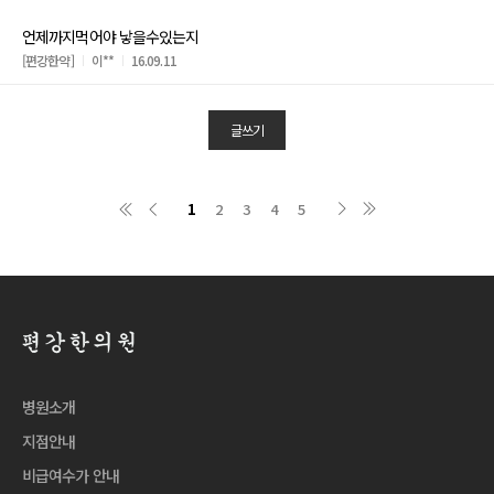
언제까지먹어야 낳을수있는지
[편강한약]
이**
16.09.11
글쓰기
1
2
3
4
5
병원소개
지점안내
비급여수가 안내