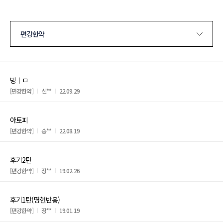
편강한약
빙ㅣㅁ
[편강한약]
신**
22.09.29
아토피
[편강한약]
송**
22.08.19
후기2탄
[편강한약]
장**
19.02.26
후기1탄(명현반응)
[편강한약]
장**
19.01.19