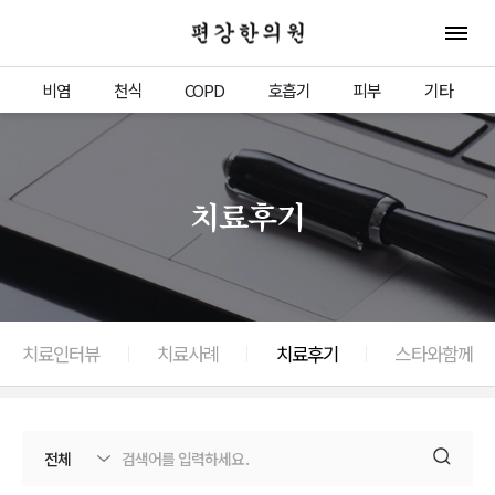
편강한의원
전체 
비염
천식
COPD
호흡기
피부
기타
치료후기
치료인터뷰
치료사례
치료후기
스타와함께