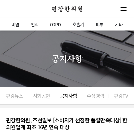
편강한의원
전체 
비염
천식
COPD
호흡기
피부
기타
공지사항
편강뉴스
사회공헌
공지사항
수상경력
편강TV
편강한의원, 조선일보 [소비자가 선정한 품질만족대상] 한
의원업계 최초 16년 연속 대상