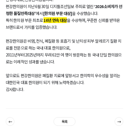
편강한의원이 지난
6
월
30
일 디지틀조선일보 주최로 열린
‘2026
소비자가 선
정한 품질만족대상
’
에서
[
한의원 부문 대상
]
을 수상했습니다
.
특히
한의원 부문 최초로
16
년 연속 대상
을 수상하며
,
꾸준한 신뢰를 받아온
브랜드로서 가치를 입증했습니다
.
편강한의원은 비염
,
천식
,
폐질환 등 호흡기 및 난치성 피부 알레르기 질환 치
료를 전문으로 하는 국내 대표 한의원으로
,
2011
년부터
2025
년까지 무려
61
만 여 명이 방문하는 등 국내 단일 한의원으
로는 이례적인 성과를 냈습니다
.
앞으로도 편강한의원은 폐질환 치료에 앞장서고 한의학의 우수성을 알리는
대한민국 대표 한의원이 되기 위해 노력하겠습니다
.
감사합니다
.
이전
다음
목록