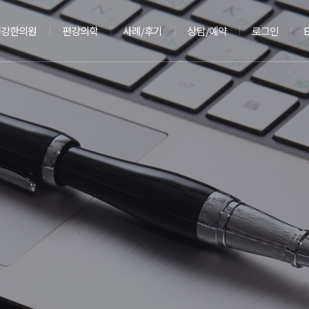
편강한의원
편강의학
사례/후기
상담/예약
로그인
E