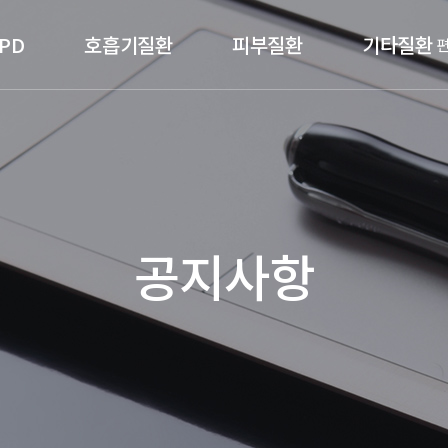
PD
호흡기질환
피부질환
기타질환
공지사항