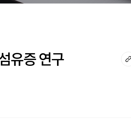
폐섬유증 연구
s