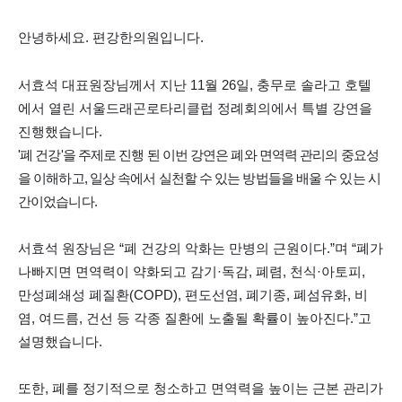
안녕하세요
.
편강한의원입니다
.
​서효석 대표원장님께서
지난 11월 26일, 충무로 솔라고 호텔
에서 열린 서울드래곤로타리클럽 정례회의에서
특별 강연을
진행했습니다.
'폐 건강'을 주제로 진행 된 이번 강연은
폐와 면역력 관리의 중요성
을 이해하고,
일상 속에서 실천할 수 있는 방법들을 배울 수 있는 시
간이었습니다.
서효석 원장님은
“
폐 건강의 악화는 만병의 근원이다
.”
며
“
폐가
나빠지면 면역력이 약화되고
감기
·
독감
,
폐렴
,
천식
·
아토피
,
만성폐쇄성 폐질환
(COPD),
편도선염
,
폐기종
,
폐섬유화
,
비
염
,
여드름
,
건선 등 각종 질환에 노출될 확률이 높아진다
.”
고
설명했습니다
.
또한, 폐를 정기적으로 청소하고 면역력을 높이는 근본 관리가