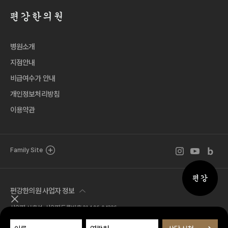
병원소개
지점안내
비급여수가 안내
개인정보처리방침
이용약관
인스타그램 바로
유튜브 바로
블로그 
Family Site
퀵메뉴 
편강한의원 사업자 정보
퀵메뉴 닫기
사업자 서호석 사업자등록번호 214-96-04326
Tel. 02.518.7777 Fax. 02.581.1570
주소 서울특별시 서초구 서운로 1길 21 (서초동, 편강한의원)