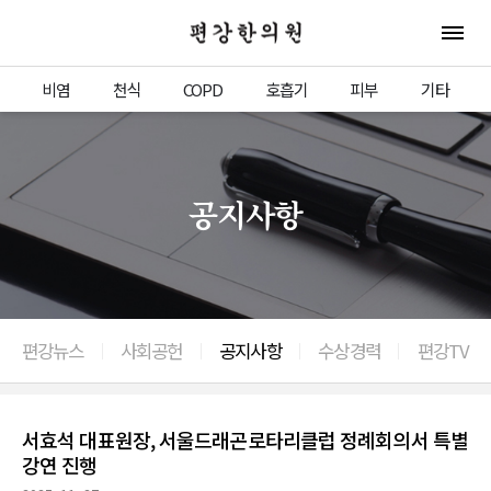
편강한의원
전체 
비염
천식
COPD
호흡기
피부
기타
공지사항
편강뉴스
사회공헌
공지사항
수상경력
편강TV
서효석 대표원장, 서울드래곤로타리클럽 정례회의서 특별
강연 진행