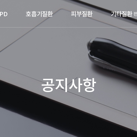
PD
호흡기질환
피부질환
기타질환
공지사항