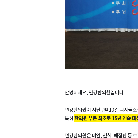
안녕하세요
,
편강한의원입니다
.
편강한의원이 지난
7
월
10
일 디지틀조
특히
한의원 부문 최초로
15
년 연속 대
편강한의원은 비염
,
천식
,
폐질환 등 호