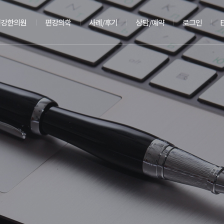
편강한의원
편강의학
사례/후기
상담/예약
로그인
E