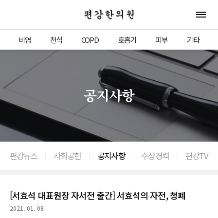
편강한의원
전체 
비염
천식
COPD
호흡기
피부
기타
공지사항
편강뉴스
사회공헌
공지사항
수상경력
편강TV
[서효석 대표원장 자서전 출간] 서효석의 자전, 청폐
2021. 01. 08