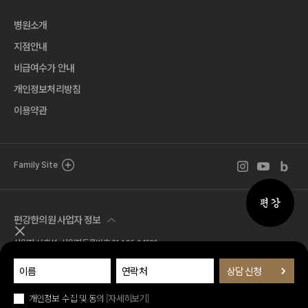
병원소개
지점안내
비급여수가 안내
개인정보처리방침
이용약관
인스타그램 바로
유튜브 바로
블로그 
Family Site
퀵메뉴 
편강한의원 사업자 정보
퀵메뉴 닫기
사업자 서호석 사업자등록번호 214-96-04326
Tel. 02.518.7777 Fax. 02.581.1570
주소 서울특별시 서초구 서운로 1길 21 (서초동, 편강한의원)
© 편강한의원 all rights reserved.
개인정보 수집 및 동의
[자세히보기]