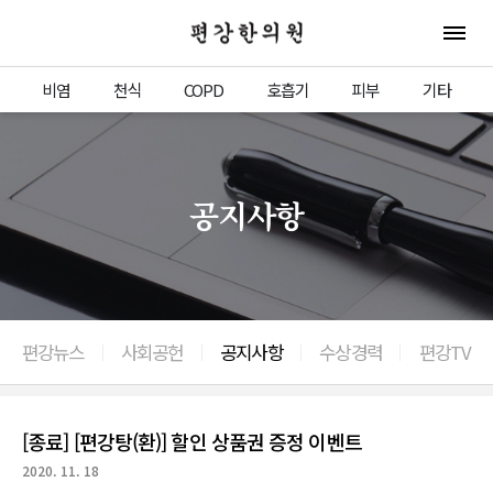
편강한의원
전체 
비염
천식
COPD
호흡기
피부
기타
공지사항
편강뉴스
사회공헌
공지사항
수상경력
편강TV
[종료] [편강탕(환)] 할인 상품권 증정 이벤트
2020. 11. 18