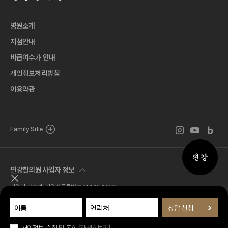
병원소개
지점안내
비급여수가 안내
개인정보처리방침
이용약관
인스타그램 바로
유튜브 바로
블로그 
Family Site
퀵메뉴 
편강한의원 사업자 정보
퀵메뉴 닫기
사업자 서호석 사업자등록번호 214-96-04326
Tel. 02.518.7777 Fax. 02.581.1570
주소 서울특별시 서초구 서운로 1길 21 (서초동, 편강한의원)
© 편강한의원 all rights reserved.
개인정보 수집 및 동의
[자세히보기]