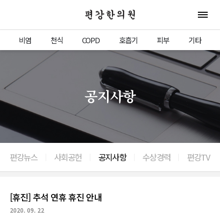
편강한의원
전체 
비염
천식
COPD
호흡기
피부
기타
공지사항
편강뉴스
사회공헌
공지사항
수상경력
편강TV
[휴진] 추석 연휴 휴진 안내
2020. 09. 22