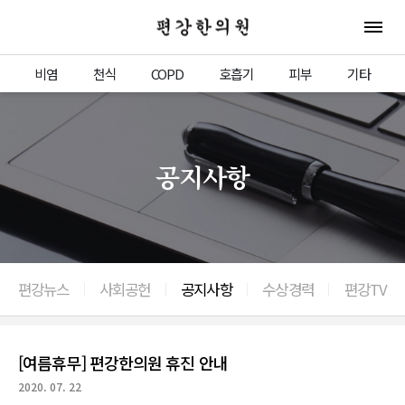
편강한의원
전체 
비염
천식
COPD
호흡기
피부
기타
공지사항
편강뉴스
사회공헌
공지사항
수상경력
편강TV
[여름휴무] 편강한의원 휴진 안내
2020. 07. 22