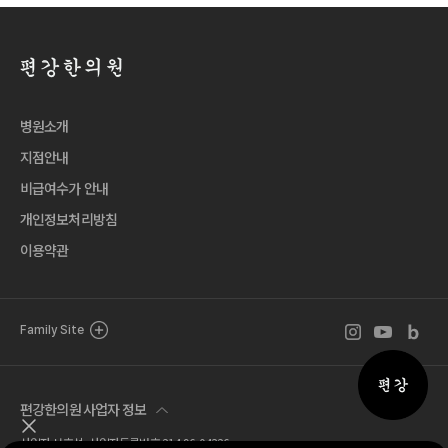
병원소개
지점안내
비급여수가 안내
개인정보처리방침
이용약관
인스타그램 바로
유튜브 바로
블로그 
Family Site
퀵메뉴 
편강한의원 사업자 정보
퀵메뉴 닫기
사업자 서호석 사업자등록번호 214-96-04326