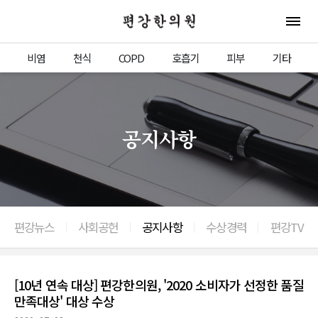
편강한의원
전체 
비염
천식
COPD
호흡기
피부
기타
공지사항
편강뉴스
사회공헌
공지사항
수상경력
편강TV
[10년 연속 대상] 편강한의원, '2020 소비자가 선정한 품질
만족대상' 대상 수상