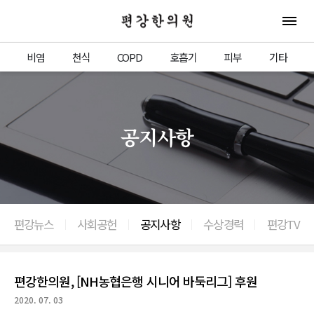
편강한의원
전체 
비염
천식
COPD
호흡기
피부
기타
공지사항
편강뉴스
사회공헌
공지사항
수상경력
편강TV
편강한의원, [NH농협은행 시니어 바둑리그] 후원
2020. 07. 03