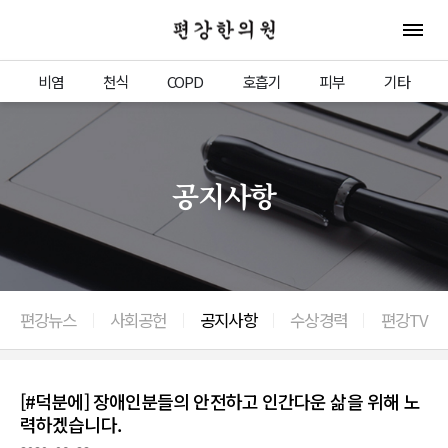
편강한의원
전체 
비염
천식
COPD
호흡기
피부
기타
공지사항
편강뉴스
사회공헌
공지사항
수상경력
편강TV
[#덕분에] 장애인분들의 안전하고 인간다운 삶을 위해 노
력하겠습니다.