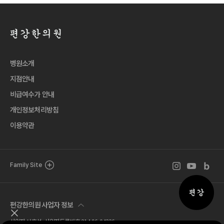
병원소개
지점안내
비급여수가 안내
개인정보처리방침
이용약관
인스타그램 바로
유튜브 바로
블로그 
Family Site
퀵메뉴 
편강한의원 사업자 정보
퀵메뉴 닫기
사업자 서호석 사업자등록번호 214-96-04326