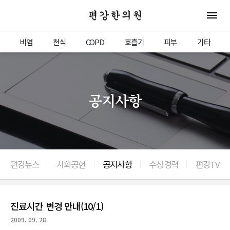
편강한의원
전체 
비염
천식
COPD
호흡기
피부
기타
공지사항
편강뉴스
사회공헌
공지사항
수상경력
편강TV
진료시간 변경 안내(10/1)
2009. 09. 28