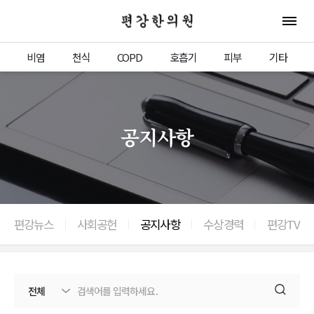
편강한의원
전체 
비염
천식
COPD
호흡기
피부
기타
공지사항
편강뉴스
사회공헌
공지사항
수상경력
편강TV