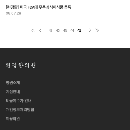
[편강환] 미국 FDA에 무독성식이식품 등록
08.07.28
41
42
43
44
45
병원소개
지점안내
비급여수가 안내
개인정보처리방침
이용약관