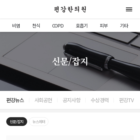
편강한의원
전체 
비염
천식
COPD
호흡기
피부
기타
신문/잡지
편강뉴스
사회공헌
공지사항
수상경력
편강TV
신문/잡지
뉴스레터