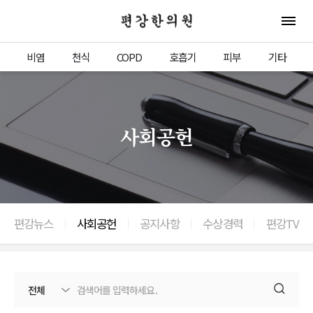
편강한의원
전체 
비염
천식
COPD
호흡기
피부
기타
사회공헌
편강뉴스
사회공헌
공지사항
수상경력
편강TV