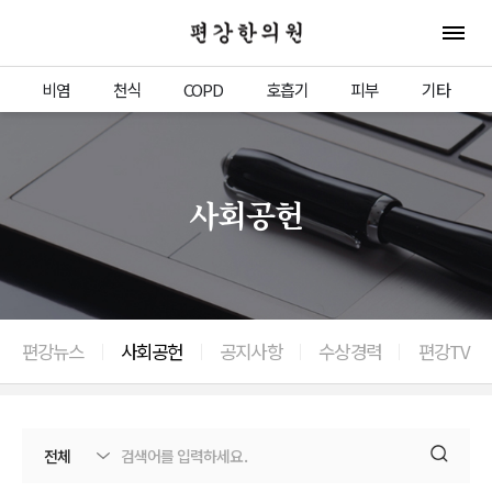
편강한의원
전체 
비염
천식
COPD
호흡기
피부
기타
사회공헌
편강뉴스
사회공헌
공지사항
수상경력
편강TV