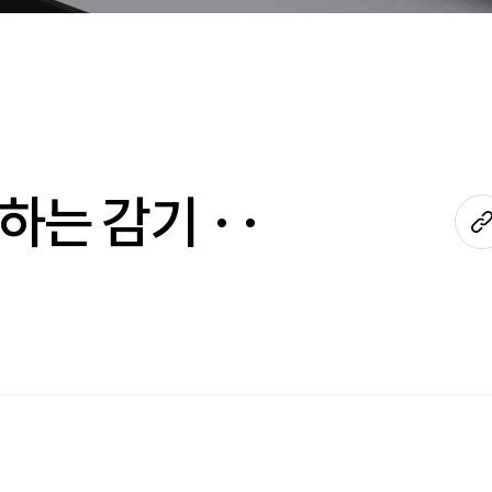
하는 감기 ··
s