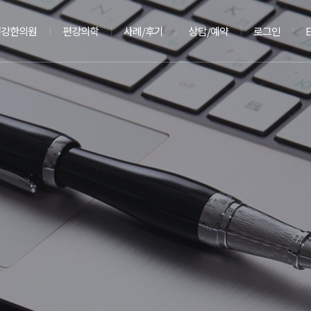
편강한의원
편강의학
사례/후기
상담/예약
로그인
E