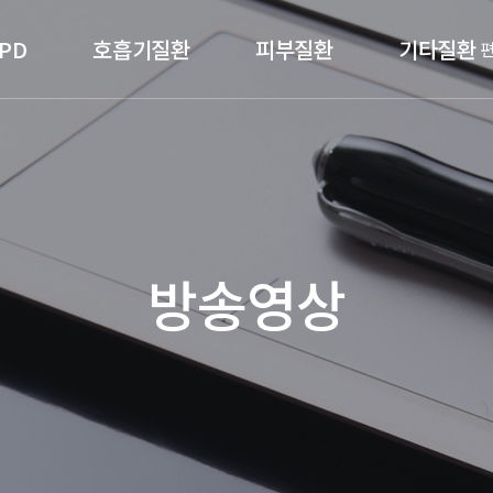
PD
호흡기질환
피부질환
기타질환
방송영상