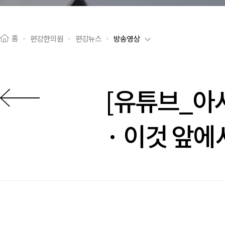
홈
편강한의원
편강뉴스
방송영상
[유튜브_아
이전으로
· 이것 앞에