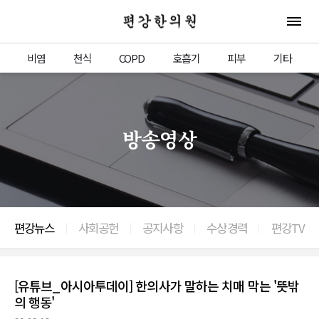
편강한의원
전체 
비염
천식
COPD
호흡기
피부
기타
방송영상
편강뉴스
사회공헌
공지사항
수상경력
편강TV
[유튜브_아시아투데이] 한의사가 말하는 치매 막는 '뜻밖
의 행동'