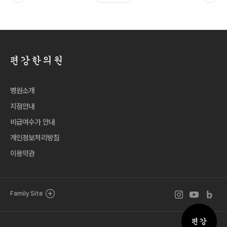
병원소개
지점안내
비급여수가 안내
개인정보처리방침
이용약관
인스타그램 바로
유튜브 바로
블로그 
Family Site
퀵메뉴 