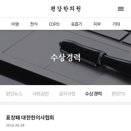
편강한의원
전체 
비염
천식
COPD
호흡기
피부
기타
수상경력
편강뉴스
사회공헌
공지사항
수상경력
편강TV
이전으로
표창패 대한한의사협회
2016.06.08