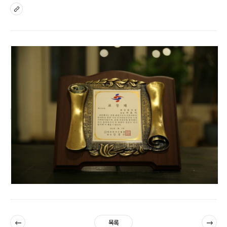
sns
이전
다음
목록