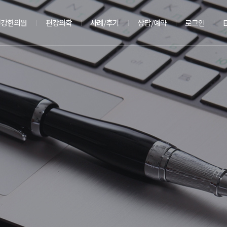
편강한의원
편강의학
사례/후기
상담/예약
로그인
E