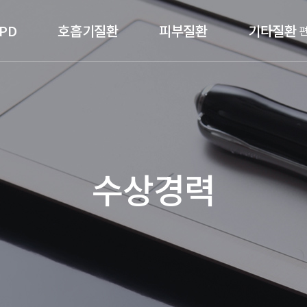
PD
호흡기질환
피부질환
기타질환
수상경력