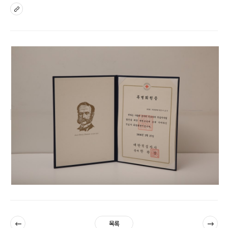
sns
이전
다음
목록