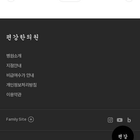
병원소개
지점안내
비급여수가 안내
개인정보처리방침
이용약관
인스타그램 바로
유튜브 바로
블로그 
Family Site
퀵메뉴 