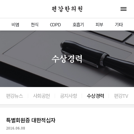
편강한의원
전체 
비염
천식
COPD
호흡기
피부
기타
수상경력
편강뉴스
사회공헌
공지사항
수상경력
편강TV
이전으로
특별회원증 대한적십자
2016.06.08