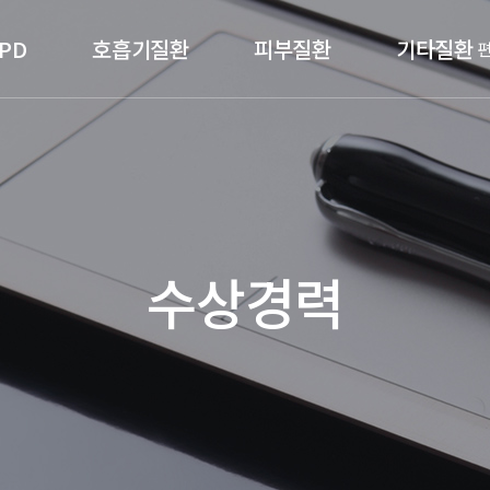
PD
호흡기질환
피부질환
기타질환
수상경력