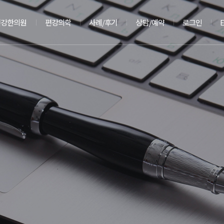
편강한의원
편강의학
사례/후기
상담/예약
로그인
E