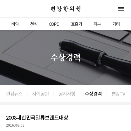
편강한의원
전체 
비염
천식
COPD
호흡기
피부
기타
수상경력
편강뉴스
사회공헌
공지사항
수상경력
편강TV
이전으로
2008대한민국일류브랜드대상
2016.06.08