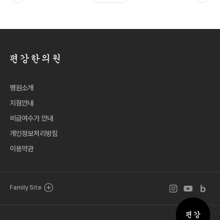
병원소개
지점안내
비급여수가 안내
개인정보처리방침
이용약관
인스타그램 바로
유튜브 바로
블로그 
Family Site
퀵메뉴 