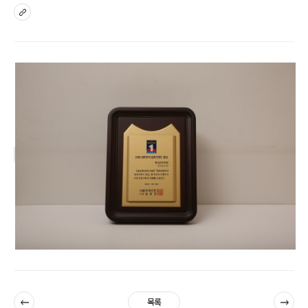
sns
이전
다음
목록