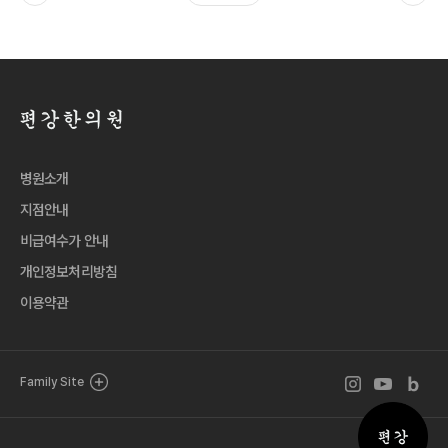
병원소개
지점안내
비급여수가 안내
개인정보처리방침
이용약관
인스타그램 바로
유튜브 바로
블로그 
Family Site
퀵메뉴 