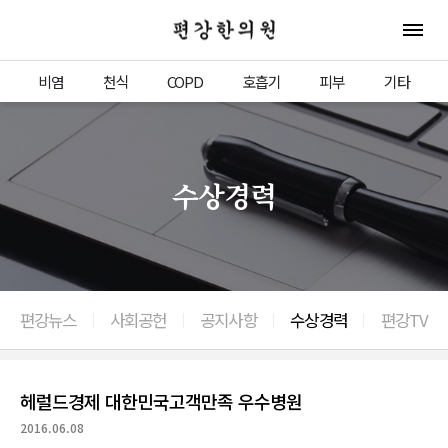
편강한의원
전체 
비염
천식
COPD
호흡기
피부
기타
수상경력
편강뉴스
사회공헌
공지사항
수상경력
편강TV
이전으로
헤럴드경제 대한민국고객만족 우수병원
2016.06.08