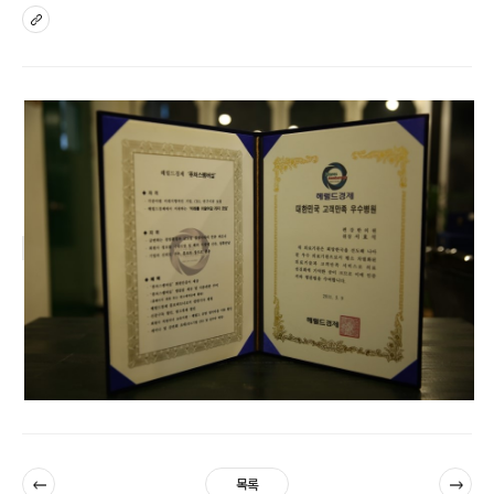
sns
이전
다음
목록