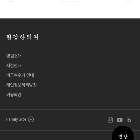
병원소개
지점안내
비급여수가 안내
개인정보처리방침
이용약관
인스타그램 바로
유튜브 바로
블로그 
Family Site
퀵메뉴 