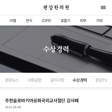
편강한의원
전체 
비염
천식
COPD
호흡기
피부
기타
수상경력
편강뉴스
사회공헌
공지사항
수상경력
편강TV
이전으로
주한슬로바키아공화국외교사절단 감사패
2016.06.08