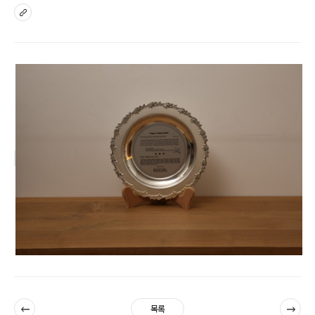
sns
이전
다음
목록