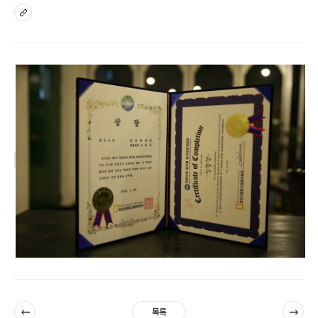
sns
이전
다음
목록