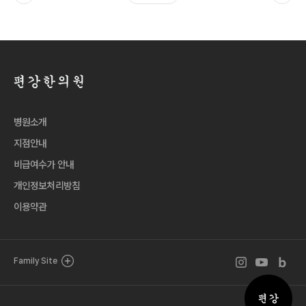
병원소개
지점안내
비급여수가 안내
개인정보처리방침
이용약관
인스타그램 바로
유튜브 바로
블로그 
Family Site
퀵메뉴 