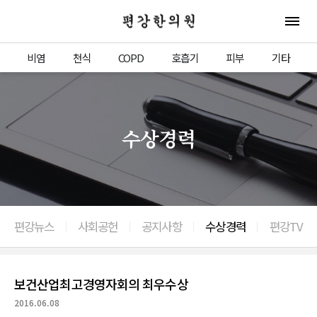
편강한의원
전체 
비염
천식
COPD
호흡기
피부
기타
수상경력
편강뉴스
사회공헌
공지사항
수상경력
편강TV
이전으로
보건산업최고경영자회의 최우수상
2016.06.08