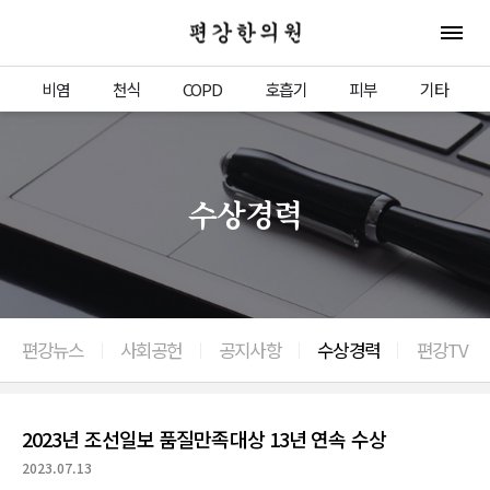
편강한의원
전체 
비염
천식
COPD
호흡기
피부
기타
수상경력
편강뉴스
사회공헌
공지사항
수상경력
편강TV
이전으로
2023년 조선일보 품질만족대상 13년 연속 수상
2023.07.13