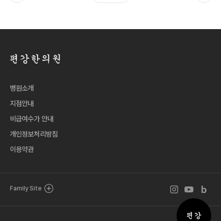
병원소개
지점안내
비급여수가 안내
개인정보처리방침
이용약관
인스타그램 바로
유튜브 바로
블로그 
Family Site
퀵메뉴 