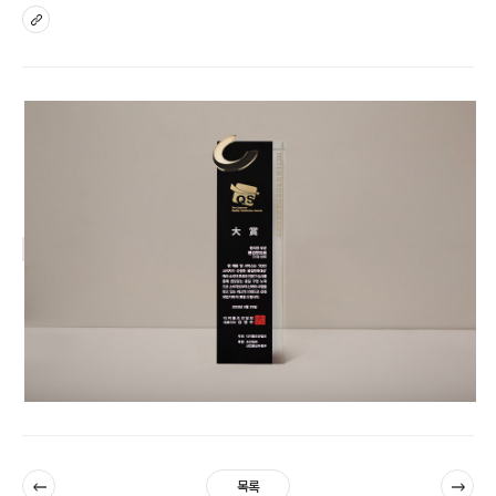
sns
이전
다음
목록