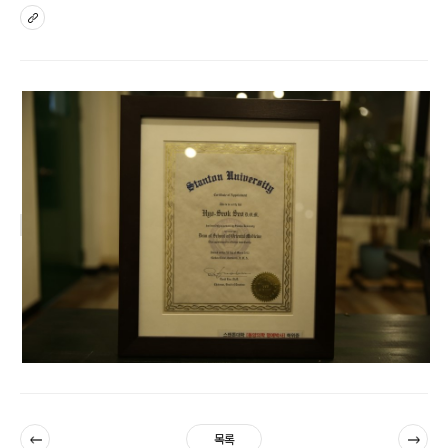
sns
이전
다음
목록