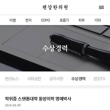
편강한의원
전체 
비염
천식
COPD
호흡기
피부
기타
수상경력
편강뉴스
사회공헌
공지사항
수상경력
편강TV
이전으로
학위증 스탠톤대학 동양의학 명예박사
2016.06.08