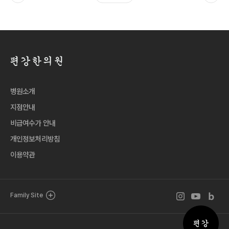
병원소개
지점안내
비급여수가 안내
개인정보처리방침
이용약관
인스타그램 바로
유튜브 바로
블로그 
Family Site
퀵메뉴 