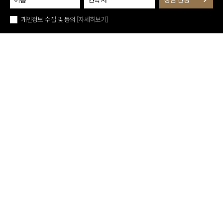
개인정보 수집 및 동의
[자세히보기]
퀵메뉴 닫기
아래로 스크롤
진료예약
치료후기
지점안내
카카오톡
유튜브