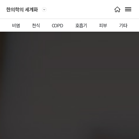
메인으로 이동
편강한의원 -
한의학의 세계화
서브페이지 목록 열기
전체 
비염
천식
COPD
호흡기
피부
기타