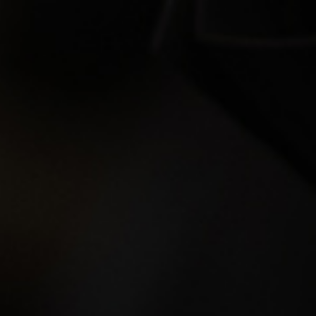
동양이 
뉴욕타임
편강의학
결과로도