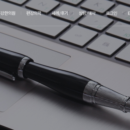
편강한의원
편강의학
사례/후기
상담/예약
로그인
E