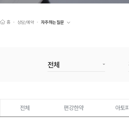
홈
상담/예약
자주하는 질문
전체
편강한약
아토