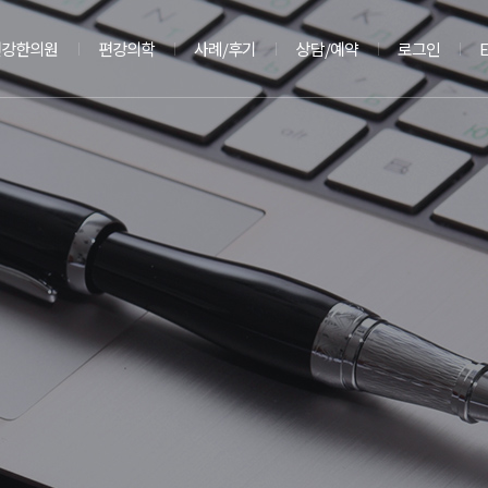
편강한의원
편강의학
사례/후기
상담/예약
로그인
E