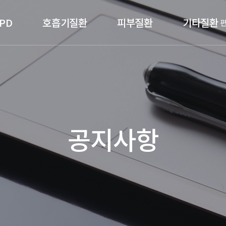
PD
호흡기질환
피부질환
기타질환
공지사항