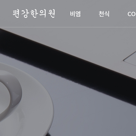
편강한의원
비염
천식
CO