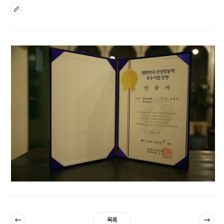
sns
이전
다음
목록