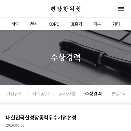
편강한의원
전체 
비염
천식
COPD
호흡기
피부
기타
수상경력
편강뉴스
사회공헌
공지사항
수상경력
편강TV
이전으로
대한민국신성장동력우수기업선정
2016.06.08