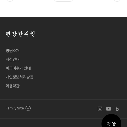
병원소개
지점안내
비급여수가 안내
개인정보처리방침
이용약관
인스타그램 바로
유튜브 바로
블로그 
Family Site
퀵메뉴 