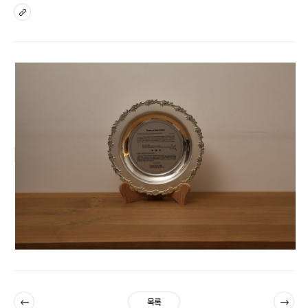
sns
이전
다음
목록