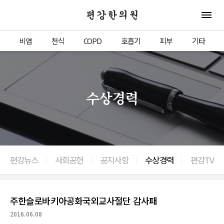
편강한의원
전체 
비염
천식
COPD
호흡기
피부
기타
수상경력
편강뉴스
사회공헌
공지사항
수상경력
편강TV
이전으로
주한슬로바키아공화국외교사절단 감사패
2016.06.08