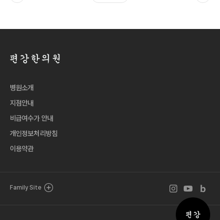
병원소개
지점안내
비급여수가 안내
개인정보처리방침
이용약관
인스타그램 바로
유튜브 바로
블로그 
Family Site
퀵메뉴 