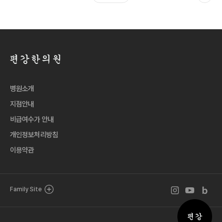
병원소개
지점안내
비급여수가 안내
개인정보처리방침
이용약관
인스타그램 바로
유튜브 바로
블로그 
Family Site
퀵메뉴 