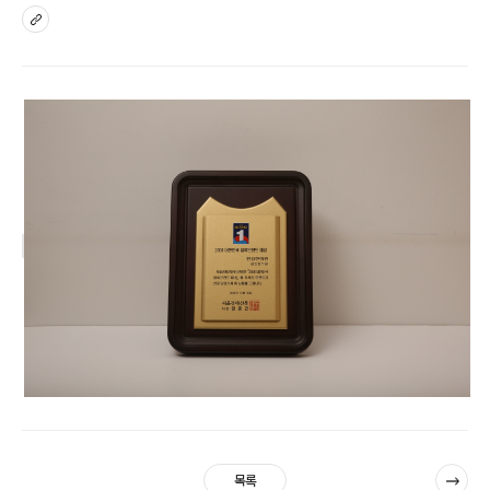
sns
다음
목록