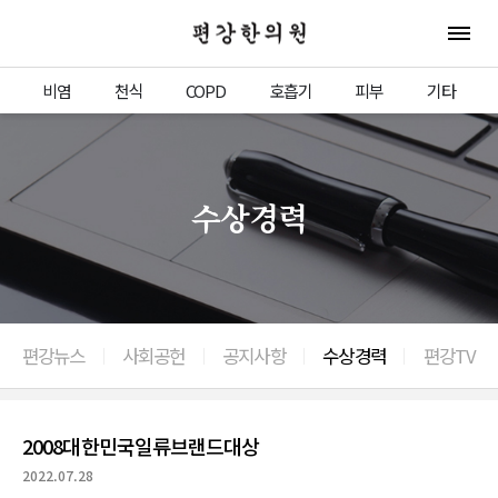
편강한의원
전체 
비염
천식
COPD
호흡기
피부
기타
수상경력
편강뉴스
사회공헌
공지사항
수상경력
편강TV
이전으로
2008대한민국일류브랜드대상
2022.07.28