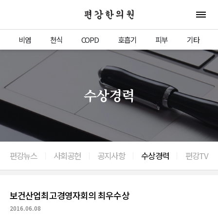
편강한의원
전체 
비염
천식
COPD
호흡기
피부
기타
수상경력
편강뉴스
사회공헌
공지사항
수상경력
편강TV
이전으로
보건산업최고경영자회의 최우수상
2016.06.08