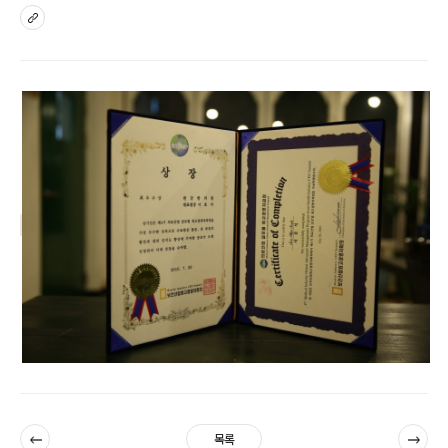
sns
이전
다음
목록