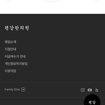
병원소개
지점안내
비급여수가 안내
개인정보처리방침
이용약관
인스타그램 바로
유튜브 바로
블로그 
Family Site
퀵메뉴 